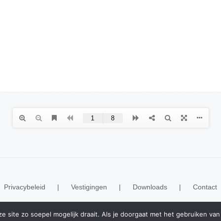
Privacybeleid
Vestigingen
Downloads
Contact
 site zo soepel mogelijk draait. Als je doorgaat met het gebruiken van 
© Copyright 2020 -
2026 | Realisatie
ESWebMedia