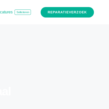
catures
REPARATIEVERZOEK
Solliciteren
aal