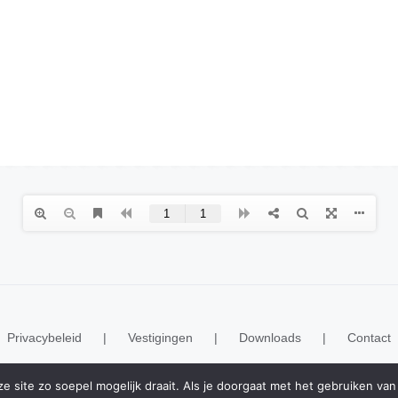
Privacybeleid
Vestigingen
Downloads
Contact
 site zo soepel mogelijk draait. Als je doorgaat met het gebruiken van 
© Copyright 2020 -
2026 | Realisatie
ESWebMedia