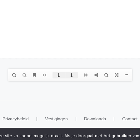
Privacybeleid
Vestigingen
Downloads
Contact
 site zo soepel mogelijk draait. Als je doorgaat met het gebruiken van 
© Copyright 2020 -
2026 | Realisatie
ESWebMedia