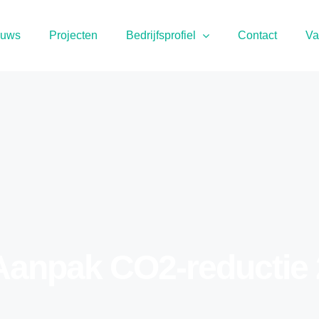
euws
Projecten
Bedrijfsprofiel
Contact
Va
Aanpak CO2-reductie