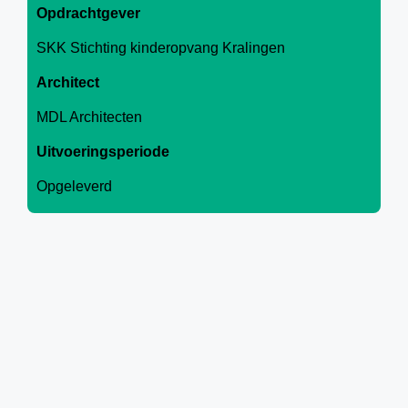
Opdrachtgever
SKK Stichting kinderopvang Kralingen
Architect
MDL Architecten
Uitvoeringsperiode
Opgeleverd