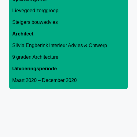
Lievegoed zorggroep
Steigers bouwadvies
Architect
Silvia Engberink interieur Advies & Ontwerp
9 graden Architecture
Uitvoeringsperiode
Maart 2020 – December 2020