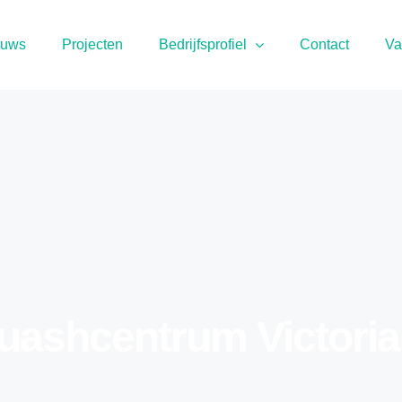
euws
Projecten
Bedrijfsprofiel
Contact
Va
uashcentrum Victoria