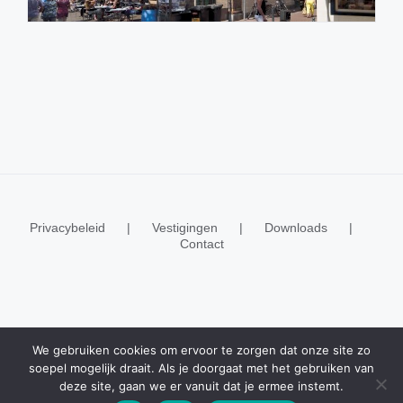
Privacybeleid
Vestigingen
Downloads
Contact
© Copyright 2020 -
2026 | Realisatie
ESWebMedia
We gebruiken cookies om ervoor te zorgen dat onze site zo
soepel mogelijk draait. Als je doorgaat met het gebruiken van
deze site, gaan we er vanuit dat je ermee instemt.
Facebook
Instagram
X
YouTube