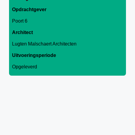
Opdrachtgever
Poort 6
Architect
Lugten Malschaert Architecten
Uitvoeringsperiode
Opgeleverd