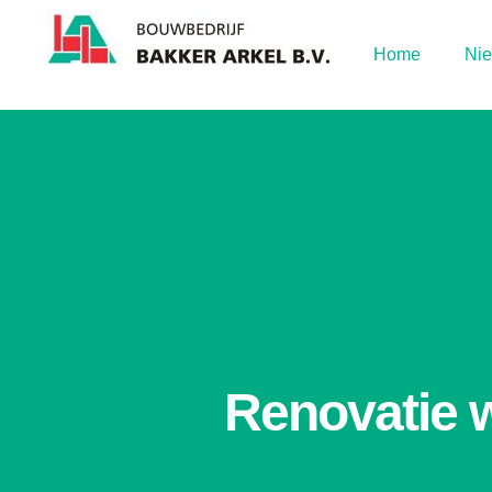
Ga
naar
inhoud
Home
Ni
Renovatie 