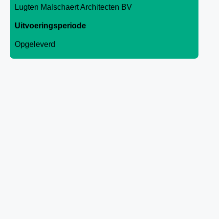
Lugten Malschaert Architecten BV
Uitvoeringsperiode
Opgeleverd