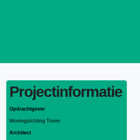
Projectinformatie
Opdrachtgever
Woningstichting Trivire
Architect