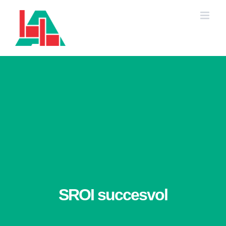
Ga
naar
inhoud
SROI succesvol