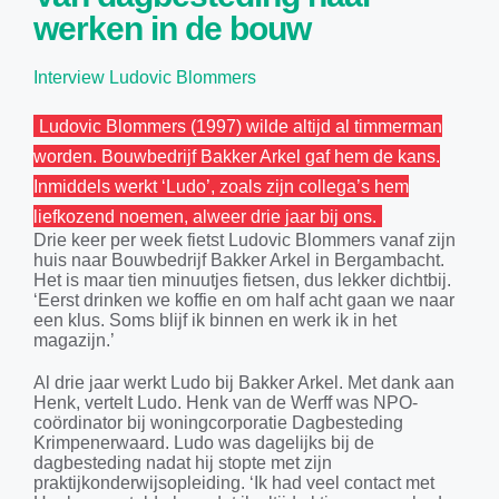
werken in de bouw
Interview Ludovic Blommers
Ludovic Blommers (1997) wilde altijd al timmerman
worden. Bouwbedrijf Bakker Arkel gaf hem de kans.
Inmiddels werkt ‘Ludo’, zoals zijn collega’s hem
liefkozend noemen, alweer drie jaar bij ons.
Drie keer per week fietst Ludovic Blommers vanaf zijn
huis naar Bouwbedrijf Bakker Arkel in Bergambacht.
Het is maar tien minuutjes fietsen, dus lekker dichtbij.
‘Eerst drinken we koffie en om half acht gaan we naar
een klus. Soms blijf ik binnen en werk ik in het
magazijn.’
Al drie jaar werkt Ludo bij Bakker Arkel. Met dank aan
Henk, vertelt Ludo. Henk van de Werff was NPO-
coördinator bij woningcorporatie Dagbesteding
Krimpenerwaard. Ludo was dagelijks bij de
dagbesteding nadat hij stopte met zijn
praktijkonderwijsopleiding. ‘Ik had veel contact met