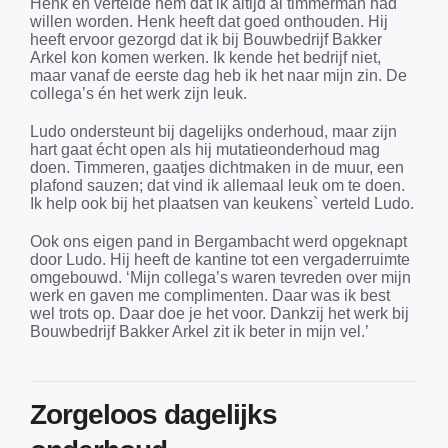
Henk en vertelde hem dat ik altijd al timmerman had
willen worden. Henk heeft dat goed onthouden. Hij
heeft ervoor gezorgd dat ik bij Bouwbedrijf Bakker
Arkel kon komen werken. Ik kende het bedrijf niet,
maar vanaf de eerste dag heb ik het naar mijn zin. De
collega’s én het werk zijn leuk.
Ludo ondersteunt bij dagelijks onderhoud, maar zijn
hart gaat écht open als hij mutatieonderhoud mag
doen. Timmeren, gaatjes dichtmaken in de muur, een
plafond sauzen; dat vind ik allemaal leuk om te doen.
Ik help ook bij het plaatsen van keukens` verteld Ludo.
Ook ons eigen pand in Bergambacht werd opgeknapt
door Ludo. Hij heeft de kantine tot een vergaderruimte
omgebouwd. ‘Mijn collega’s waren tevreden over mijn
werk en gaven me complimenten. Daar was ik best
wel trots op. Daar doe je het voor. Dankzij het werk bij
Bouwbedrijf Bakker Arkel zit ik beter in mijn vel.’
Zorgeloos dagelijks