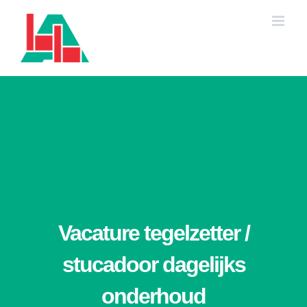
Ga
naar
inhoud
Vacature tegelzetter /
stucadoor dagelijks
onderhoud