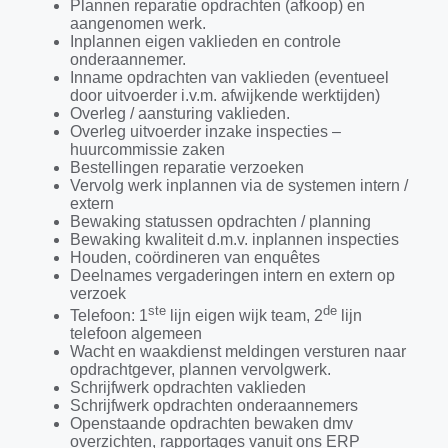
Plannen reparatie opdrachten (afkoop) en
aangenomen werk.
Inplannen eigen vaklieden en controle
onderaannemer.
Inname opdrachten van vaklieden (eventueel
door uitvoerder i.v.m. afwijkende werktijden)
Overleg / aansturing vaklieden.
Overleg uitvoerder inzake inspecties –
huurcommissie zaken
Bestellingen reparatie verzoeken
Vervolg werk inplannen via de systemen intern /
extern
Bewaking statussen opdrachten / planning
Bewaking kwaliteit d.m.v. inplannen inspecties
Houden, coördineren van enquêtes
Deelnames vergaderingen intern en extern op
verzoek
ste
de
Telefoon: 1
lijn eigen wijk team, 2
lijn
telefoon algemeen
Wacht en waakdienst meldingen versturen naar
opdrachtgever, plannen vervolgwerk.
Schrijfwerk opdrachten vaklieden
Schrijfwerk opdrachten onderaannemers
Openstaande opdrachten bewaken dmv
overzichten, rapportages vanuit ons ERP