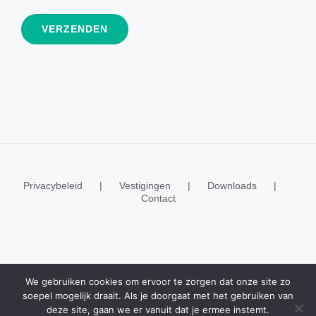
Privacybeleid
Vestigingen
Downloads
Contact
© Copyright 2020 -
2026 | Realisatie
ESWebMedia
We gebruiken cookies om ervoor te zorgen dat onze site zo
soepel mogelijk draait. Als je doorgaat met het gebruiken van
deze site, gaan we er vanuit dat je ermee instemt.