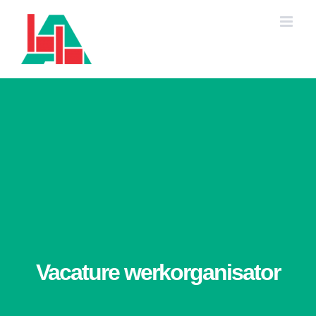
Ga
naar
inhoud
Vacature werkorganisator