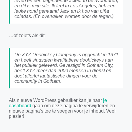
leven en een beginnende acteur in de avonduren,
en dit is mijn site. Ik leef in Los Angeles, heb een
leuke hond genaamd Jack en ik hou van piña
coladas. (En overvallen worden door de regen.)
…of zoiets als dit:
De XYZ Doohickey Company is opgericht in 1971
en heeft sindsdien kwalitatieve doohickeys aan
het publiek geleverd. Gevestigd in Gotham City,
heeft XYZ meer dan 2000 mensen in dienst en
doet allerlei fantastische dingen voor de
community in Gotham.
Als nieuwe WordPress gebruiker kan je naar
je
dashboard
gaan om deze pagina te verwijderen en
nieuwe pagina’s toe te voegen voor je inhoud. Veel
plezier!